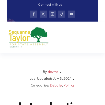
Skip
Connect with us
to
content
By
devmc
▪
Last Updated: July 5, 2024
▪
Categories:
Debate
,
Politics